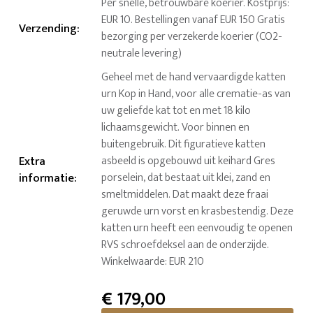
Per snelle, betrouwbare koerier. Kostprijs:
EUR 10. Bestellingen vanaf EUR 150 Gratis
Verzending
:
bezorging per verzekerde koerier (CO2-
neutrale levering)
Geheel met de hand vervaardigde katten
urn Kop in Hand, voor alle crematie-as van
uw geliefde kat tot en met 18 kilo
lichaamsgewicht. Voor binnen en
buitengebruik. Dit figuratieve katten
Extra
asbeeld is opgebouwd uit keihard Gres
informatie
:
porselein, dat bestaat uit klei, zand en
smeltmiddelen. Dat maakt deze fraai
geruwde urn vorst en krasbestendig. Deze
katten urn heeft een eenvoudig te openen
RVS schroefdeksel aan de onderzijde.
Winkelwaarde: EUR 210
€
179,00