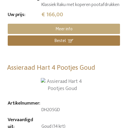
Klassiek Raku met koperen pootafdrukken
€ 166,00
Uw prijs
:
Meer info
Bestel
Assieraad Hart 4 Pootjes Goud
Artikelnummer
:
DH205GD
Vervaardigd
uit
:
Goud (14 krt)