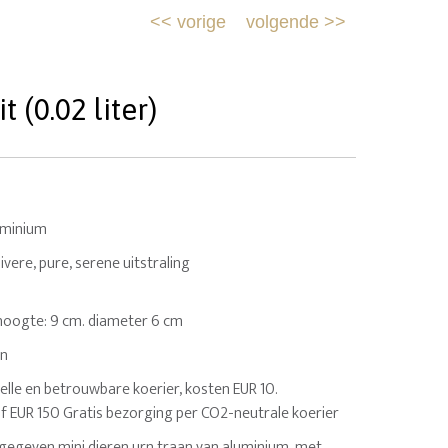
<<
vorige
volgende
>>
(0.02 liter)
uminium
ivere, pure, serene uitstraling
g. hoogte: 9 cm. diameter 6 cm
en
elle en betrouwbare koerier, kosten EUR 10.
af EUR 150 Gratis bezorging per CO2-neutrale koerier
egeven mini dieren urn traan van aluminium, met