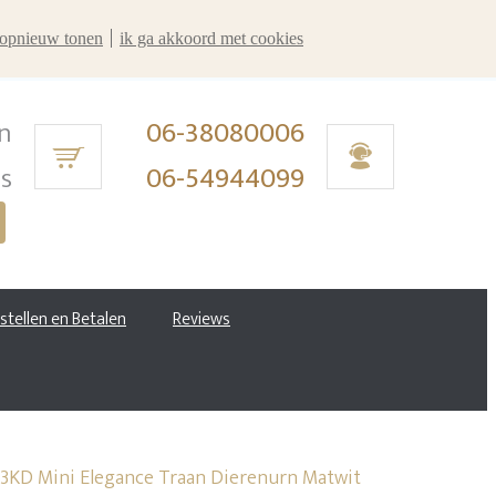
r opnieuw tonen
ik ga akkoord met cookies
n
06-38080006
ms
06-54944099
estellen en Betalen
Reviews
3KD Mini Elegance Traan Dierenurn Matwit