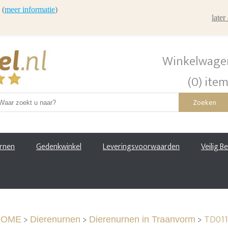
 (
meer informatie
)
late
Winkelwage
(0) ite
Zoeken
urnen
Gedenkwinkel
Leveringsvoorwaarden
Veilig B
>
>
>
TD011
HOME
Dierenurnen
Dierenurnen in Traanvorm