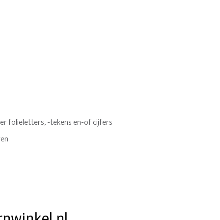
 folieletters, -tekens en-of cijfers
ren
rnwinkel.nl