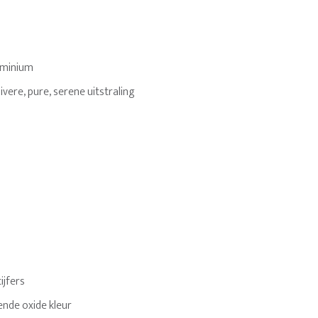
uminium
ivere, pure, serene uitstraling
cijfers
nde oxide kleur