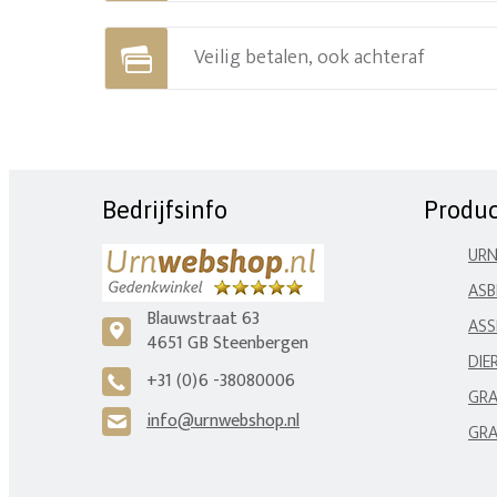
Veilig betalen, ook achteraf
Bedrijfsinfo
Produ
UR
ASB
Blauwstraat 63
ASS
c
4651 GB Steenbergen
DIE
+31 (0)6 -38080006
A
GRA
info@urnwebshop.nl
H
GRA