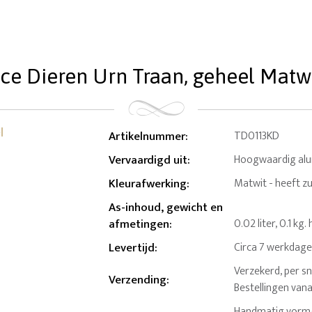
ce Dieren Urn Traan, geheel Matwit 
Artikelnummer
:
TD0113KD
Vervaardigd uit
:
Hoogwaardig al
Kleurafwerking
:
Matwit - heeft zu
As-inhoud, gewicht en
afmetingen
:
0.02 liter, 0.1 k
Levertijd
:
Circa 7 werkdag
Verzekerd, per sn
Verzending
:
Bestellingen van
Handmatig vormg