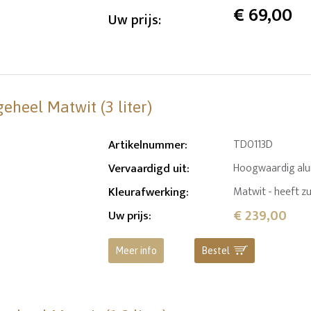
€
69,00
Uw prijs:
eheel Matwit (3 liter)
Artikelnummer
:
TD0113D
Vervaardigd uit
:
Hoogwaardig al
Kleurafwerking
:
Matwit - heeft zu
€ 239,00
Uw prijs
:
Meer info
Bestel