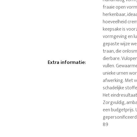
fraaie open vorm,
herkenbaar, idea
hoeveelheid crem
keepsake is voor
vormgeving en lux
gepaste wijze we
traan, die onlos
dierbare. Vulope
Extra informatie
:
vullen. Gewaarme
unieke urnen wo
afwerking. Met vo
schadelijke stoff
Het eindresultaat
Zorgvuldig, amba
een budgetprijs. 
gepersonificeerd
89