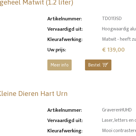
eheel Matwit (1.2 liter)
Artikelnummer
:
TD0113SD
Vervaardigd uit
:
Hoogwaardig al
Kleurafwerking
:
Matwit - heeft zu
€ 139,00
Uw prijs
:
Meer info
Bestel
Kleine Dieren Hart Urn
Artikelnummer
:
GraverenHUHD
Vervaardigd uit
:
Laser, letters en 
Kleurafwerking
:
Mooi contrastere