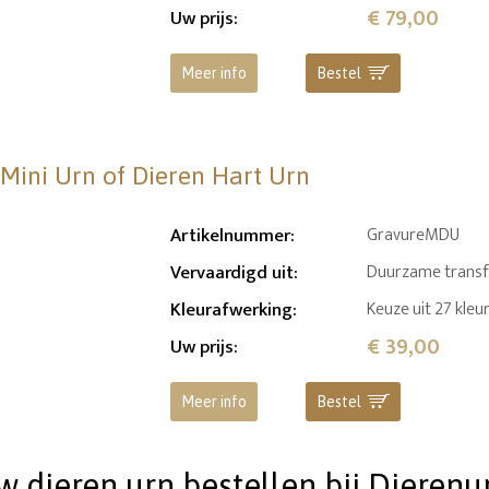
€ 79,00
Uw prijs
:
Meer info
Bestel
 Mini Urn of Dieren Hart Urn
Artikelnummer
:
GravureMDU
Vervaardigd uit
:
Duurzame transfer
Kleurafwerking
:
Keuze uit 27 kleu
€ 39,00
Uw prijs
:
Meer info
Bestel
dieren urn bestellen bij Dierenu