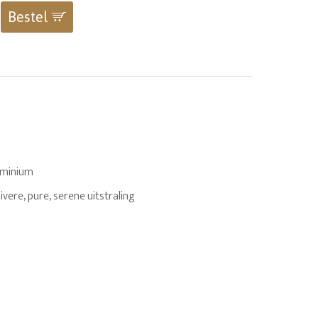
Bestel
uminium
ivere, pure, serene uitstraling