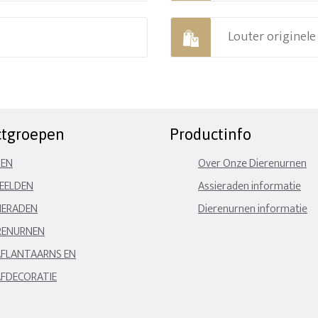
Louter originel
ctgroepen
Productinfo
NEN
Over Onze Dierenurnen
EELDEN
Assieraden informatie
IERADEN
Dierenurnen informatie
RENURNEN
FLANTAARNS EN
FDECORATIE