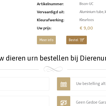
Artikelnummer
:
Bison-UC
Vervaardigd uit
:
Aluminium tube, 
Kleurafwerking
:
Kleurloos
€ 9,00
Uw prijs
:
Meer info
Bestel
dieren urn bestellen bij Dierenu
Uw bestelling alt
Geen Gedoe Gar