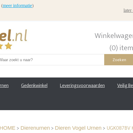
 (
meer informatie
)
late
Winkelwage
(0) ite
Zoeken
urnen
Gedenkwinkel
Leveringsvoorwaarden
Veilig B
>
>
>
UGK087BV K
HOME
Dierenurnen
Dieren Vogel Urnen