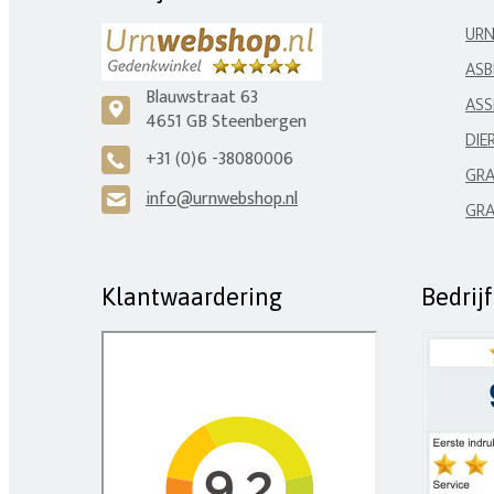
UR
ASB
Blauwstraat 63
ASS
c
4651 GB Steenbergen
DIE
+31 (0)6 -38080006
A
GRA
info@urnwebshop.nl
H
GRA
Klantwaardering
Bedrij