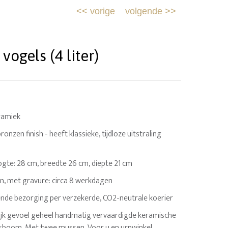
<<
vorige
volgende
>>
ogels (4 liter)
ramiek
onzen finish - heeft klassieke, tijdloze uitstraling
Hoogte: 28 cm, breedte 26 cm, diepte 21 cm
n, met gravure: circa 8 werkdagen
nde bezorging per verzekerde, CO2-neutrale koerier
rlijk gevoel geheel handmatig vervaardigde keramische
sboom. Met twee mussen. Voor u en urnwinkel