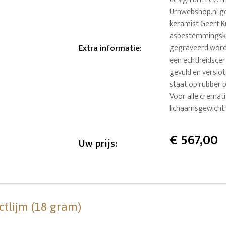
Urnwebshop.nl g
keramist Geert Ku
asbestemmingskun
Extra informatie
:
gegraveerd worde
een echtheidscert
gevuld en verslot
staat op rubber 
Voor alle cremati
lichaamsgewicht.
€
567,00
Uw prijs:
ctlijm (18 gram)