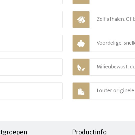
Zelf afhalen. Of
Voordelige, snell
Milieubewust, d
Louter originel
ctgroepen
Productinfo