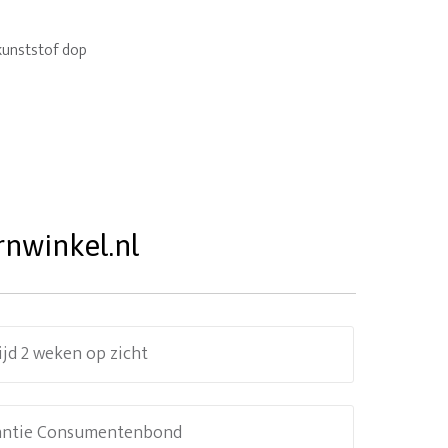
kunststof dop
rnwinkel.nl
ijd 2 weken op zicht
antie Consumentenbond