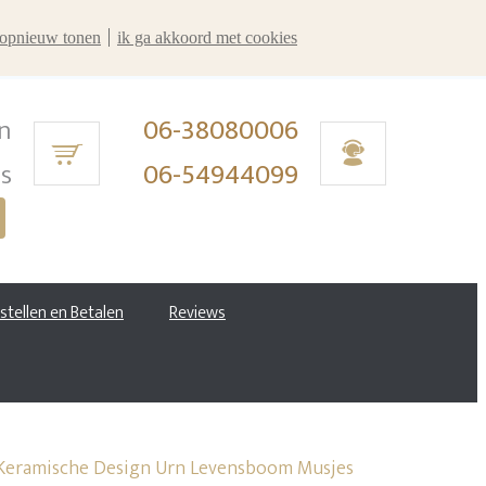
r opnieuw tonen
ik ga akkoord met cookies
n
06-38080006
ms
06-54944099
estellen en Betalen
Reviews
eramische Design Urn Levensboom Musjes