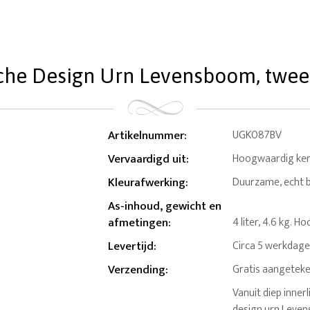
he Design Urn Levensboom, twee v
Artikelnummer
:
UGK087BV
Vervaardigd uit
:
Hoogwaardig ke
Kleurafwerking
:
Duurzame, echt br
As-inhoud, gewicht en
afmetingen
:
4 liter, 4.6 kg. 
Levertijd
:
Circa 5 werkdage
Verzending
:
Gratis aangeteke
Vanuit diep inne
design urn Leven