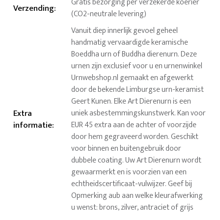
Gratis bezorging per verzekerde koerier
Verzending
:
(CO2-neutrale levering)
Vanuit diep innerlijk gevoel geheel
handmatig vervaardigde keramische
Boeddha urn of Buddha dierenurn. Deze
urnen zijn exclusief voor u en urnenwinkel
Urnwebshop.nl gemaakt en afgewerkt
door de bekende Limburgse urn-keramist
Geert Kunen. Elke Art Dierenurn is een
Extra
uniek asbestemmingskunstwerk. Kan voor
informatie
:
EUR 45 extra aan de achter of voorzijde
door hem gegraveerd worden. Geschikt
voor binnen en buitengebruik door
dubbele coating. Uw Art Dierenurn wordt
gewaarmerkt en is voorzien van een
echtheidscertificaat-vulwijzer. Geef bij
Opmerking aub aan welke kleurafwerking
u wenst: brons, zilver, antraciet of grijs