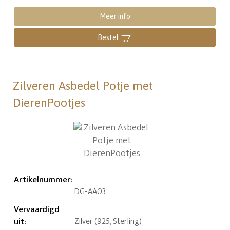
Meer info
Bestel
Zilveren Asbedel Potje met
DierenPootjes
Artikelnummer
:
DG-AA03
Vervaardigd
uit
:
Zilver (925, Sterling)