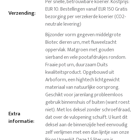
Per snelle, betrouwbare koerier. Kostprijs:
EUR 10. Bestellingen vanaf EUR 150 Gratis
Verzending
:
bezorging per verzekerde koerier (CO2-
neutrale levering)
Bijzonder vorm gegeven middelgrote
Biotec dieren urn, met fluweelzacht
oppervlak. Matgroen met gouden
sierband en vele pootafdrukjes rondom.
Fraaie pot urn, duurzaam Duits
kwaliteitsproduct. Opgebouwd uit
Arboform, een hightech lichtgewicht
materiaal van natuurlijke oorsprong.
Geschikt voor jarenlang probleemloos
gebruik binnenshuis of buiten (want roest
niet). Met los deksel zonder schroefdraad,
Extra
dat over de vulopening schuift. U kunt dit
informatie
:
deksel aan de binnenzijde heel eenvoudig
zelf verlijmen met een dun lijntje van onze
Bison Urnenkit. Deze 1.5 liter urn is