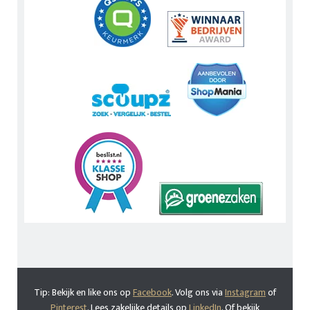
Tip: Bekijk en like ons op
Facebook
. Volg ons via
Instagram
of
Pinterest
. Lees zakelijke details op
LinkedIn
. Of bekijk