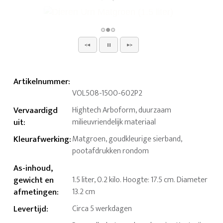
Artikelnummer
:
VOL508-1500-602P2
Vervaardigd
Hightech Arboform, duurzaam
uit
:
milieuvriendelijk materiaal
Kleurafwerking
:
Matgroen, goudkleurige sierband,
pootafdrukken rondom
As-inhoud,
gewicht en
1.5 liter, 0.2 kilo. Hoogte: 17.5 cm. Diameter
afmetingen
:
13.2 cm
Levertijd
:
Circa 5 werkdagen