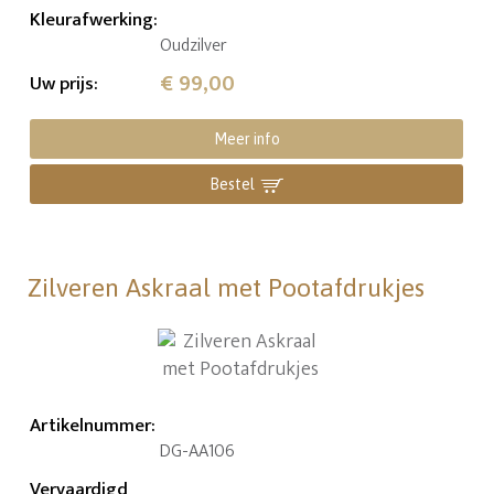
Kleurafwerking
:
Oudzilver
€ 99,00
Uw prijs
:
Meer info
Bestel
Zilveren Askraal met Pootafdrukjes
Artikelnummer
:
DG-AA106
Vervaardigd