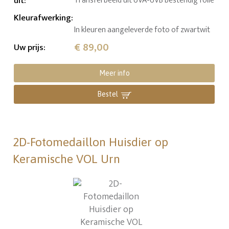
uit
:
Transferbeeld uit UVA-UVB bestendig folie
Kleurafwerking
:
In kleuren aangeleverde foto of zwartwit
€ 89,00
Uw prijs
:
Meer info
Bestel
2D-Fotomedaillon Huisdier op
Keramische VOL Urn