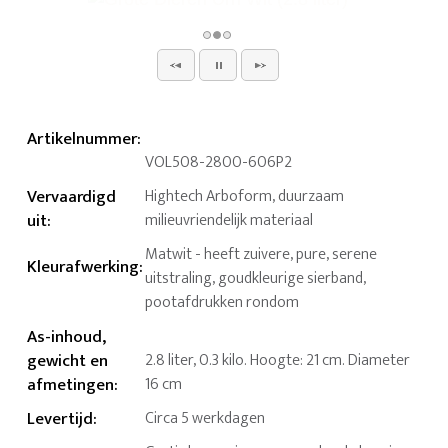
Artikelnummer
:
VOL508-2800-606P2
Vervaardigd
Hightech Arboform, duurzaam
uit
:
milieuvriendelijk materiaal
Matwit - heeft zuivere, pure, serene
Kleurafwerking
:
uitstraling, goudkleurige sierband,
pootafdrukken rondom
As-inhoud,
gewicht en
2.8 liter, 0.3 kilo. Hoogte: 21 cm. Diameter
afmetingen
:
16 cm
Levertijd
:
Circa 5 werkdagen