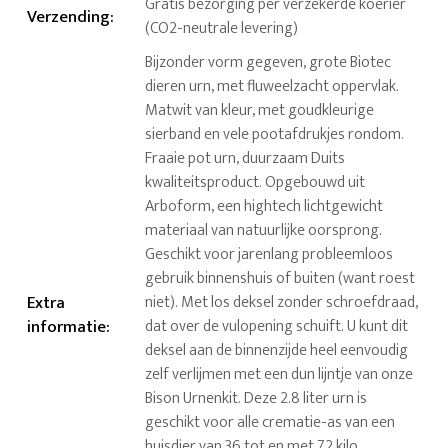
Gratis bezorging per verzekerde koerier
Verzending
:
(CO2-neutrale levering)
Bijzonder vorm gegeven, grote Biotec
dieren urn, met fluweelzacht oppervlak.
Matwit van kleur, met goudkleurige
sierband en vele pootafdrukjes rondom.
Fraaie pot urn, duurzaam Duits
kwaliteitsproduct. Opgebouwd uit
Arboform, een hightech lichtgewicht
materiaal van natuurlijke oorsprong.
Geschikt voor jarenlang probleemloos
gebruik binnenshuis of buiten (want roest
Extra
niet). Met los deksel zonder schroefdraad,
informatie
:
dat over de vulopening schuift. U kunt dit
deksel aan de binnenzijde heel eenvoudig
zelf verlijmen met een dun lijntje van onze
Bison Urnenkit. Deze 2.8 liter urn is
geschikt voor alle crematie-as van een
huisdier van 36 tot en met 72 kilo