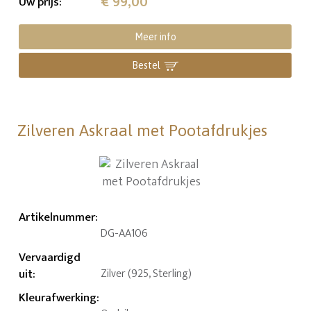
€ 99,00
Uw prijs
:
Meer info
Bestel
Zilveren Askraal met Pootafdrukjes
Artikelnummer
:
DG-AA106
Vervaardigd
uit
:
Zilver (925, Sterling)
Kleurafwerking
: