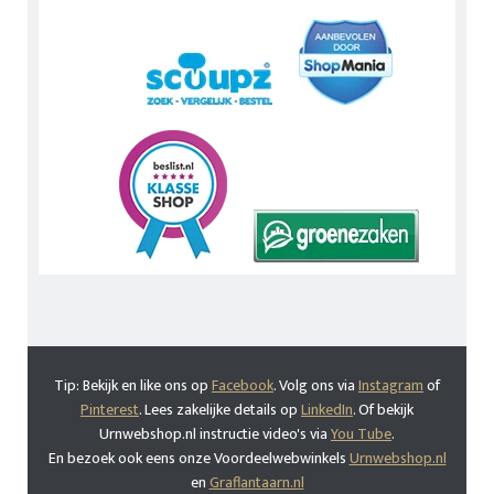
Tip: Bekijk en like ons op
Facebook
. Volg ons via
Instagram
of
Pinterest
. Lees zakelijke details op
LinkedIn
. Of bekijk
Urnwebshop.nl instructie video's via
You Tube
.
En bezoek ook eens onze Voordeelwebwinkels
Urnwebshop.nl
en
Graflantaarn.nl