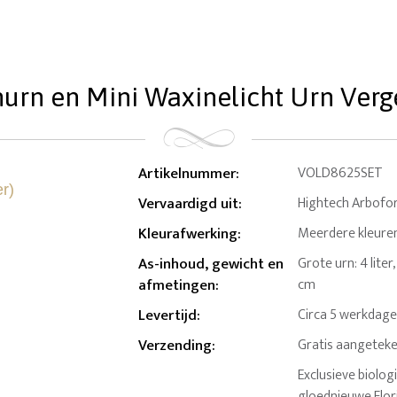
nurn en Mini Waxinelicht Urn Vergee
Artikelnummer
:
VOLD8625SET
Vervaardigd uit
:
Hightech Arbofor
Kleurafwerking
:
Meerdere kleuren
As-inhoud, gewicht en
Grote urn: 4 liter,
afmetingen
:
cm
Levertijd
:
Circa 5 werkdag
Verzending
:
Gratis aangeteke
Exclusieve biolog
gloednieuwe Flor