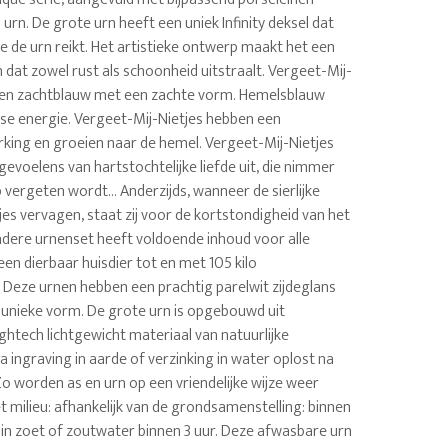
urn. De grote urn heeft een uniek Infinity deksel dat
e de urn reikt. Het artistieke ontwerp maakt het een
n dat zowel rust als schoonheid uitstraalt. Vergeet-Mij-
ren zachtblauw met een zachte vorm. Hemelsblauw
se energie. Vergeet-Mij-Nietjes hebben een
king en groeien naar de hemel. Vergeet-Mij-Nietjes
 gevoelens van hartstochtelijke liefde uit, die nimmer
 vergeten wordt... Anderzijds, wanneer de sierlijke
es vervagen, staat zij voor de kortstondigheid van het
ondere urnenset heeft voldoende inhoud voor alle
en dierbaar huisdier tot en met 105 kilo
 Deze urnen hebben een prachtig parelwit zijdeglans
 unieke vorm. De grote urn is opgebouwd uit
ghtech lichtgewicht materiaal van natuurlijke
 ingraving in aarde of verzinking in water oplost na
 Zo worden as en urn op een vriendelijke wijze weer
 milieu: afhankelijk van de grondsamenstelling: binnen
 in zoet of zoutwater binnen 3 uur. Deze afwasbare urn