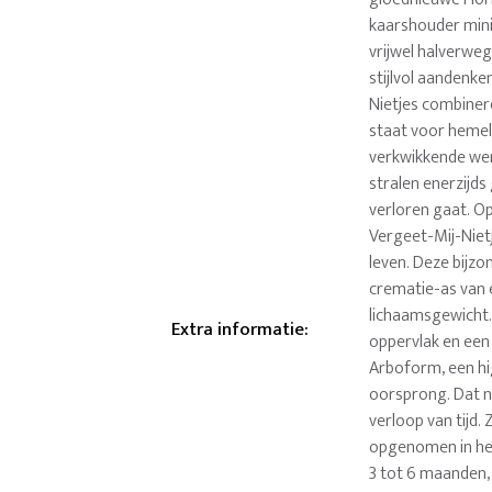
kaarshouder mini 
vrijwel halverweg
stijlvol aandenke
Nietjes combine
staat voor hemel
verkwikkende wer
stralen enerzijds
verloren gaat. Op
Vergeet-Mij-Nietj
leven. Deze bijz
crematie-as van e
lichaamsgewicht.
Extra informatie
:
oppervlak en een
Arboform, een hi
oorsprong. Dat na
verloop van tijd.
opgenomen in het
3 tot 6 maanden,