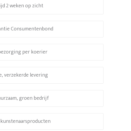
ijd 2 weken op zicht
antie Consumentenbond
 bezorging per koerier
e, verzekerde levering
uurzaam, groen bedrijf
e kunstenaarsproducten