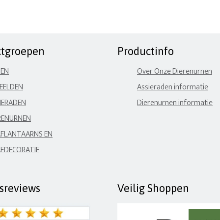
ctgroepen
Productinfo
NEN
Over Onze Dierenurnen
EELDEN
Assieraden informatie
IERADEN
Dierenurnen informatie
RENURNEN
FLANTAARNS EN
FDECORATIE
fsreviews
Veilig Shoppen