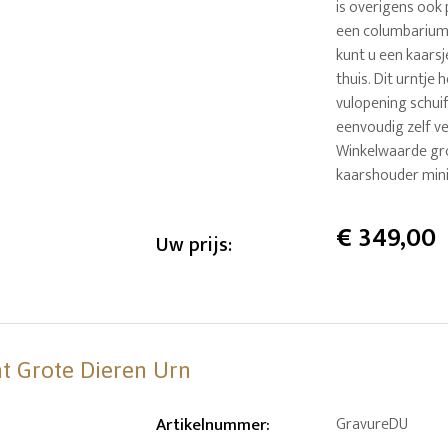
is overigens ook
een columbarium (
kunt u een kaars
thuis. Dit urntje
vulopening schuif
eenvoudig zelf ve
Winkelwaarde gro
kaarshouder mini
€
349,00
Uw prijs:
nt Grote Dieren Urn
Artikelnummer
:
GravureDU