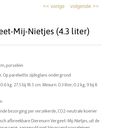
<<
vorige
volgende
>>
t-Mij-Nietjes (4.3 liter)
m, porselein
. Op parelwitte zijdeglans ondergrond
 0.6 kg. 27.5 bij 18.5 cm. Miniurn: 0.3 liter, 0.2 kg, 9 bij 8
en
nde bezorging per verzekerde, CO2-neutrale koerier
isch afbreekbare Dierenurn Vergeet-Mij-Nietjes, uit de
ique serie, aangevuld met bijpassend porseleinen