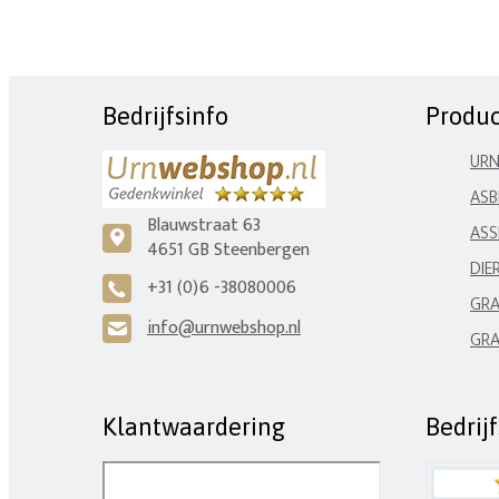
Bedrijfsinfo
Produ
UR
ASB
Blauwstraat 63
ASS
c
4651 GB Steenbergen
DIE
+31 (0)6 -38080006
A
GRA
info@urnwebshop.nl
H
GRA
Klantwaardering
Bedrij