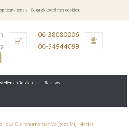
r opnieuw tonen
ik ga akkoord met cookies
n
06-38080006
ms
06-54944099
estellen en Betalen
Reviews
orique Dierenurnenset Vergeet-Mij-Nietjes