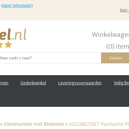
 (
meer informatie
)
late
Winkelwage
(0) ite
Zoeken
urnen
Gedenkwinkel
Leveringsvoorwaarden
Veilig B
>
>
VOLD8625SET Parelwitte Fl
Dierenurnen met Bloemen