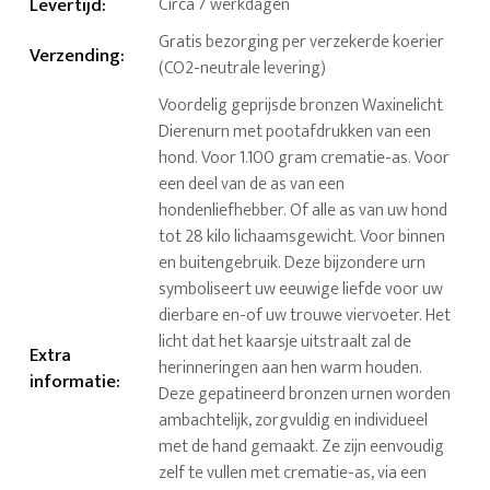
Levertijd
:
Circa 7 werkdagen
Gratis bezorging per verzekerde koerier
Verzending
:
(CO2-neutrale levering)
Voordelig geprijsde bronzen Waxinelicht
Dierenurn met pootafdrukken van een
hond. Voor 1.100 gram crematie-as. Voor
een deel van de as van een
hondenliefhebber. Of alle as van uw hond
tot 28 kilo lichaamsgewicht. Voor binnen
en buitengebruik. Deze bijzondere urn
symboliseert uw eeuwige liefde voor uw
dierbare en-of uw trouwe viervoeter. Het
licht dat het kaarsje uitstraalt zal de
Extra
herinneringen aan hen warm houden.
informatie
:
Deze gepatineerd bronzen urnen worden
ambachtelijk, zorgvuldig en individueel
met de hand gemaakt. Ze zijn eenvoudig
zelf te vullen met crematie-as, via een