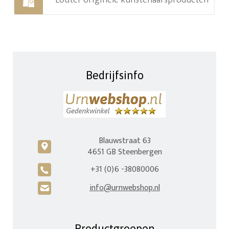
Louter originele kunstenaarsproducten
Bedrijfsinfo
Blauwstraat 63
c
4651 GB Steenbergen
+31 (0)6 -38080006
A
info@urnwebshop.nl
H
Productgroepen