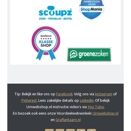
Tip: Bekijk en like ons op
Facebook
. Volg ons via
Instagram
of
Pinterest
. Lees zakelijke details op
LinkedIn
. Of bekijk
Urnwebshop.nl instructie video's via
You Tube
.
En bezoek ook eens onze Voordeelwebwinkels
Urnwebshop.nl
en
Graflantaarn.nl