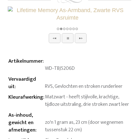
Artikelnummer
:
WD-TBJ5206D
Vervaardigd
uit
:
RVS, Gevlochten en stroken runderleer
Kleurafwerking
:
Matzwart - heeft stijlvolle, krachtige,
tijdloze uitstraling, drie stroken zwart leer
As-inhoud,
gewicht en
zo'n 1 gram as, 23 cm (door wegnemen
afmetingen
:
tussenstuk 22 cm)