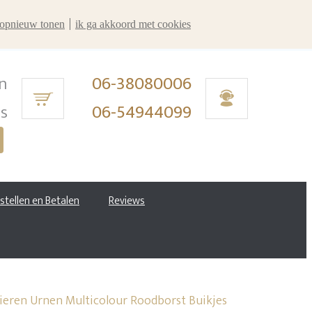
r opnieuw tonen
ik ga akkoord met cookies
n
06-38080006
ms
06-54944099
estellen en Betalen
Reviews
ieren Urnen Multicolour Roodborst Buikjes