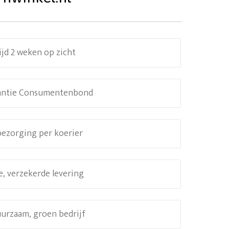
ijd 2 weken op zicht
antie Consumentenbond
 bezorging per koerier
e, verzekerde levering
uurzaam, groen bedrijf