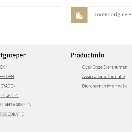
Louter originel
ctgroepen
Productinfo
NEN
Over Onze Dierenurnen
EELDEN
Assieraden informatie
IERADEN
Dierenurnen informatie
RENURNEN
FLANTAARNS EN
FDECORATIE