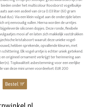
s bieden onder het multicolour Roosborst vogelbuikje
laats aan een asdeel van circa 0.03 liter (60 gram
taal dus). Via een klein vulgat aan de onderzijde laten
ich vrij eenvoudig vullen. Hierna worden de urntjes
bijgeleverde siliconen dopjes. Deze ronde, flexibele
 vulgaatjes mooi af en laten zich makkelijk vastdrukken
sjechische kristalsoort waaruit deze unieke vogel-
ebouwd, hebben sprekende, opvallende kleuren, met
n schittering. Elk vogel urntje is echter uniek getekend.
 en origineel ornament verkrijgt ter herinnering aan
dier(n). Topkwaliteit asbestemming voor een eerlijke
rde van deze mini urnen voordeelset: EUR 200
Bestel
rnwinkel.nl