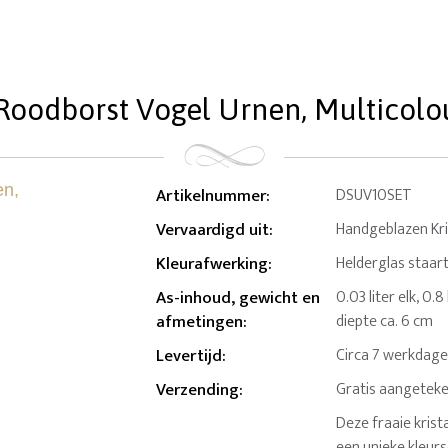
oodborst Vogel Urnen, Multicolour
Artikelnummer
:
DSUV10SET
Vervaardigd uit
:
Handgeblazen Kri
Kleurafwerking
:
Helderglas staart
As-inhoud, gewicht en
0.03 liter elk, 0.
afmetingen
:
diepte ca. 6 cm
Levertijd
:
Circa 7 werkdag
Verzending
:
Gratis aangeteke
Deze fraaie krist
een unieke kleur