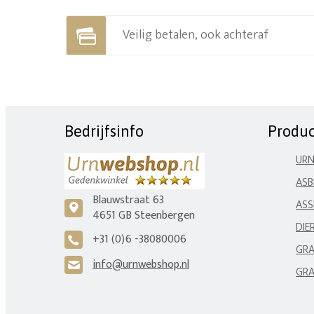
Veilig betalen, ook achteraf
Bedrijfsinfo
Produ
UR
ASB
Blauwstraat 63
ASS
c
4651 GB Steenbergen
DIE
+31 (0)6 -38080006
A
GRA
info@urnwebshop.nl
H
GRA