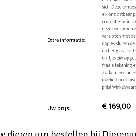
sich. Deze urntje
elk onzichtbaar p
crematie-as in to
deze mini urnen z
versloten met de 
Extra informatie
:
dopjes sluiten de
op het glas. De T
urntjes zijn opg
fraaie tekening e
Zodat u een uniek
uw dierbare huis
prijs! Winkelwaa
€
169,00
Uw prijs:
dieren urn bestellen bij Dierenu