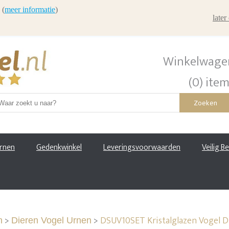
 (
meer informatie
)
late
Winkelwage
(0) ite
Zoeken
urnen
Gedenkwinkel
Leveringsvoorwaarden
Veilig B
>
>
DSUV10SET Kristalglazen Vogel D
n
Dieren Vogel Urnen