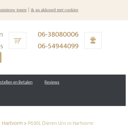
r opnieuw tonen
ik ga akkoord met cookies
n
06-38080006
ms
06-54944099
estellen en Betalen
Reviews
>
P630L Dieren Urn in Hartvorm
n Hartvorm