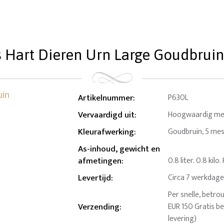
Hart Dieren Urn Large Goudbruin (
Artikelnummer
:
P630L
Vervaardigd uit
:
Hoogwaardig me
Kleurafwerking
:
Goudbruin, 5 me
As-inhoud, gewicht en
afmetingen
:
0.8 liter. 0.8 kil
Levertijd
:
Circa 7 werkdag
Per snelle, betro
Verzending
:
EUR 150 Gratis b
levering)