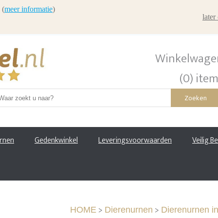
 (
meer informatie
)
late
Winkelwage
(0) ite
Zoeken
urnen
Gedenkwinkel
Leveringsvoorwaarden
Veilig B
>
>
HOME
Dierenurnen
Dierenurnen i