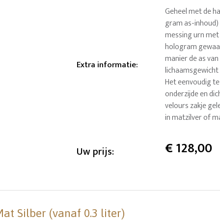
Geheel met de ha
gram as-inhoud) u
messing urn met
hologram gewaar
manier de as van 
Extra informatie
:
lichaamsgewicht t
Het eenvoudig te
onderzijde en dic
velours zakje gel
in matzilver of 
€
128,00
Uw prijs:
 Silber (vanaf 0.3 liter)