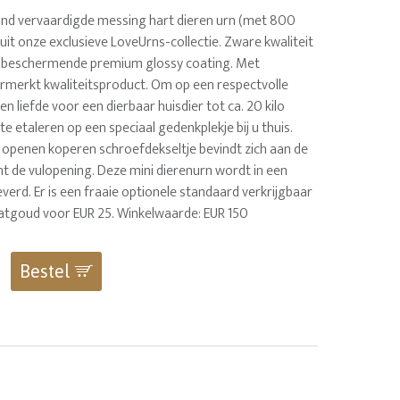
nd vervaardigde messing hart dieren urn (met 800
it onze exclusieve LoveUrns-collectie. Zware kwaliteit
 beschermende premium glossy coating. Met
merkt kwaliteitsproduct. Om op een respectvolle
en liefde voor een dierbaar huisdier tot ca. 20 kilo
e etaleren op een speciaal gedenkplekje bij u thuis.
 openen koperen schroefdekseltje bevindt zich aan de
ht de vulopening. Deze mini dierenurn wordt in een
everd. Er is een fraaie optionele standaard verkrijgbaar
matgoud voor EUR 25. Winkelwaarde: EUR 150
Bestel