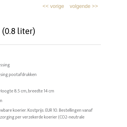
<<
vorige
volgende
>>
0.8 liter)
ssing
ssing pootafdrukken
o. Hoogte 8.5 cm, breedte 14 cm
en
uwbare koerier. Kostprijs: EUR 10. Bestellingen vanaf
ezorging per verzekerde koerier (CO2-neutrale