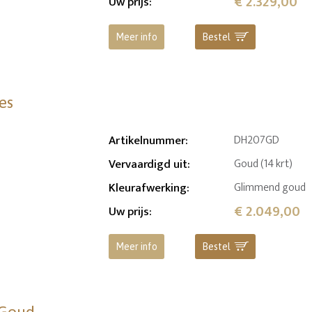
€ 2.329,00
Uw prijs
:
Meer info
Bestel
es
Artikelnummer
:
DH207GD
Vervaardigd uit
:
Goud (14 krt)
Kleurafwerking
:
Glimmend goud
€ 2.049,00
Uw prijs
:
Meer info
Bestel