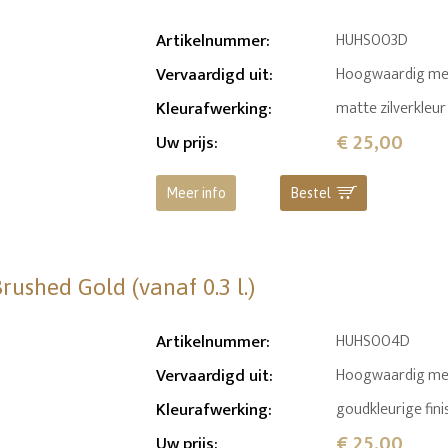
Artikelnummer
:
HUHS003D
Vervaardigd uit
:
Hoogwaardig me
Kleurafwerking
:
matte zilverkleur
€ 25,00
Uw prijs
:
Meer info
Bestel
ushed Gold (vanaf 0.3 l.)
Artikelnummer
:
HUHS004D
Vervaardigd uit
:
Hoogwaardig me
Kleurafwerking
:
goudkleurige fini
€ 25,00
Uw prijs
: