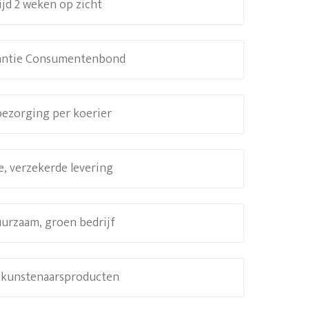
ijd 2 weken op zicht
antie Consumentenbond
 bezorging per koerier
e, verzekerde levering
uurzaam, groen bedrijf
e kunstenaarsproducten