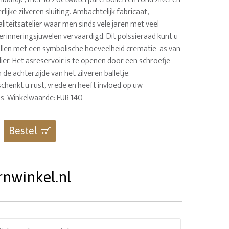
rlijke zilveren sluiting. Ambachtelijk fabricaat,
liteitsatelier waar men sinds vele jaren met veel
herinneringsjuwelen vervaardigd. Dit polssieraad kunt u
ullen met een symbolische hoeveelheid crematie-as van
ier. Het asreservoir is te openen door een schroefje
 de achterzijde van het zilveren balletje.
chenkt u rust, vrede en heeft invloed op uw
s. Winkelwaarde: EUR 140
Bestel
rnwinkel.nl