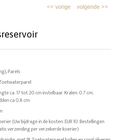
<<
vorige
volgende
>>
reservoir
ing), Parels
 Zoetwaterparel
ngte ca. 17 tot 20 cm instelbaar. Kralen: 0.7 cm.
dden ca 0.8 cm.
en
erier (Uw bijdrage in de kosten: EUR 10. Bestellingen
atis verzending per verzekerde koerier)
mbandje, met 18 Zoetwaterparel bollen en rond zilveren