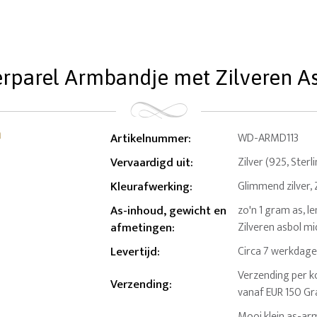
rparel Armbandje met Zilveren As
Artikelnummer
:
WD-ARMD113
Vervaardigd uit
:
Zilver (925, Sterl
Kleurafwerking
:
Glimmend zilver,
As-inhoud, gewicht en
zo'n 1 gram as, le
afmetingen
:
Zilveren asbol mi
Levertijd
:
Circa 7 werkdag
Verzending per ko
Verzending
:
vanaf EUR 150 Gr
Mooi klein as-ar