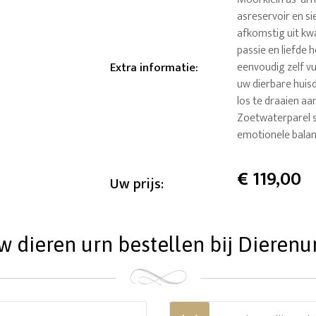
asreservoir en sie
afkomstig uit kwa
passie en liefde 
Extra informatie
:
eenvoudig zelf v
uw dierbare huisd
los te draaien aan
Zoetwaterparel s
emotionele balan
€
119,00
Uw prijs:
dieren urn bestellen bij Dierenu