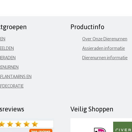
ctgroepen
Productinfo
NEN
Over Onze Dierenurnen
EELDEN
Assieraden informatie
IERADEN
Dierenurnen informatie
RENURNEN
FLANTAARNS EN
FDECORATIE
fsreviews
Veilig Shoppen