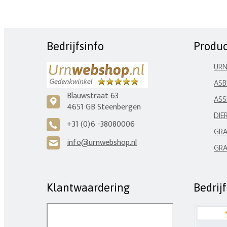
Bedrijfsinfo
Produ
UR
ASB
Blauwstraat 63
ASS
c
4651 GB Steenbergen
DIE
+31 (0)6 -38080006
A
GRA
info@urnwebshop.nl
H
GRA
Klantwaardering
Bedrij