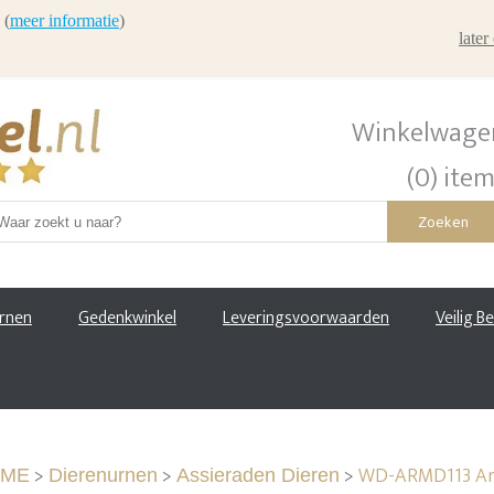
 (
meer informatie
)
late
Winkelwage
(0) ite
Zoeken
urnen
Gedenkwinkel
Leveringsvoorwaarden
Veilig B
>
>
>
WD-ARMD113 Arm
ME
Dierenurnen
Assieraden Dieren