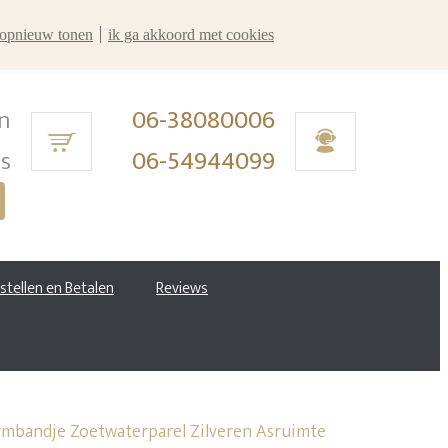
r opnieuw tonen
ik ga akkoord met cookies
n
06-38080006
ms
06-54944099
estellen en Betalen
Reviews
bandje Zoetwaterparel Zilveren Asruimte