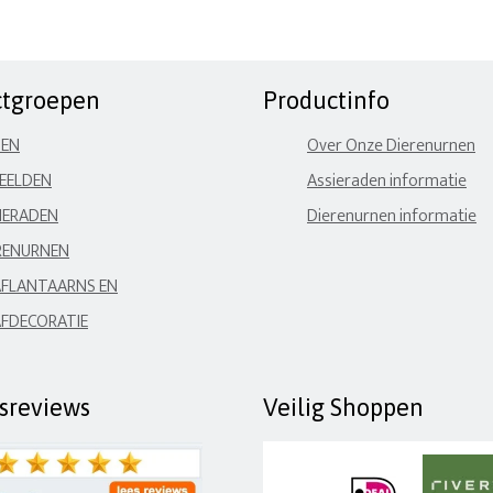
ctgroepen
Productinfo
NEN
Over Onze Dierenurnen
EELDEN
Assieraden informatie
IERADEN
Dierenurnen informatie
RENURNEN
FLANTAARNS EN
FDECORATIE
fsreviews
Veilig Shoppen