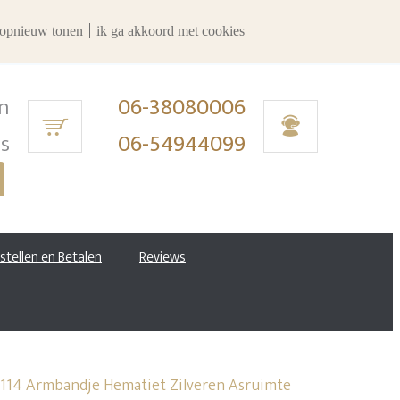
r opnieuw tonen
ik ga akkoord met cookies
n
06-38080006
ms
06-54944099
estellen en Betalen
Reviews
4 Armbandje Hematiet Zilveren Asruimte