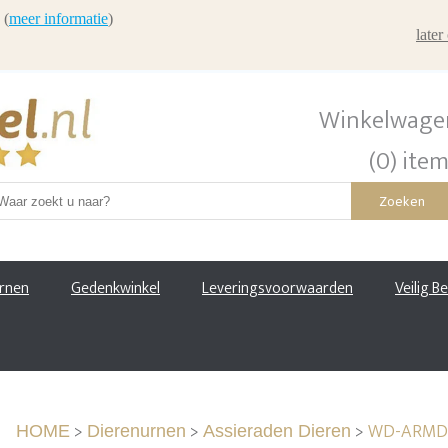
 (
meer informatie
)
late
Winkelwage
(0) ite
Zoeken
urnen
Gedenkwinkel
Leveringsvoorwaarden
Veilig B
>
>
>
WD-ARMD11
HOME
Dierenurnen
Assieraden Dieren