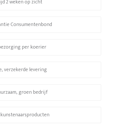
ijd 2 weken op zicht
antie Consumentenbond
 bezorging per koerier
e, verzekerde levering
uurzaam, groen bedrijf
e kunstenaarsproducten