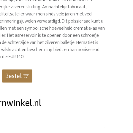
rlijke zilveren sluiting. Ambachtelijk fabricaat,
liteitsatelier waar men sinds vele jaren met veel
herinneringsjuwelen vervaardigd. Dit polssieraad kunt u
ullen met een symbolische hoeveelheid crematie-as van
ier. Het asreservoir is te openen door een schroefje
 de achterzijde van het zilveren balletje. Hematiet is
e wilskracht en bescherming biedt en harmoniserend
rde: EUR 140
Bestel
rnwinkel.nl