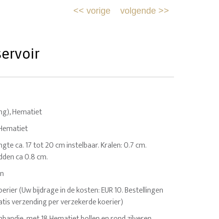
<<
vorige
volgende
>>
ervoir
ing), Hematiet
 Hematiet
ngte ca. 17 tot 20 cm instelbaar. Kralen: 0.7 cm.
dden ca 0.8 cm.
en
erier (Uw bijdrage in de kosten: EUR 10. Bestellingen
atis verzending per verzekerde koerier)
mbandje, met 18 Hematiet bollen en rond zilveren