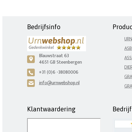
Bedrijfsinfo
Produ
UR
ASB
Blauwstraat 63
ASS
c
4651 GB Steenbergen
DIE
+31 (0)6 -38080006
A
GRA
info@urnwebshop.nl
H
GRA
Klantwaardering
Bedrij