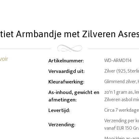
iet Armbandje met Zilveren Asres
Artikelnummer
:
WD-ARMD114
Vervaardigd uit
:
Zilver (925, Sterl
Kleurafwerking
:
Glimmend zilver,
As-inhoud, gewicht en
zo'n 1 gram as, le
afmetingen
:
Zilveren asbol mi
Levertijd
:
Circa 7 werkdag
Verzending per ko
Verzending
:
vanaf EUR 150 Gr
Mooi klein as-ar